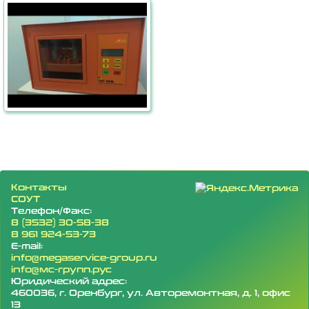
Контакты
СОУТ
Телефон/Факс:
8 (3532) 30-58-38
8 961 924-53-73
E-mail:
info@megaservice-group.ru
info@мс-групп.рус
Юридический адрес:
460036, г. Оренбург, ул. Авторемонтная, д. 1, офис
13